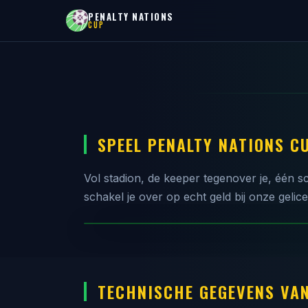
PENALTY NATIONS
CUP
SPEEL PENALTY NATIONS C
Vol stadion, de keeper tegenover je, één 
schakel je over op echt geld bij onze gelic
⚽ SPELEN MET ECHT GELD
TECHNISCHE GEGEVENS VAN
🎮 GRATIS SPELEN