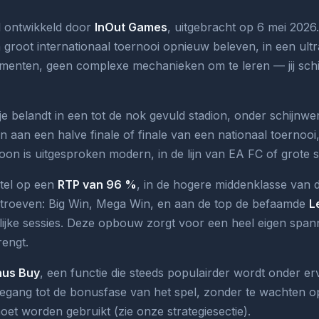
el ontwikkeld door
InOut Games
, uitgebracht op 6 mei 2026. 
 groot internationaal toernooi opnieuw beleven, in een ult
nten, geen complexe mechanieken om te leren — jij schiet,
: je belandt in een tot de nok gevuld stadion, onder schijn
 aan een halve finale of finale van een nationaal toernooi
oon is uitgesproken modern, in de lijn van EA FC of grote s
itel op een
RTP van 96 %
, in de hogere middenklasse van d
e troeven: Big Win, Mega Win, en aan de top de befaamde
L
jke sessies. Deze opbouw zorgt voor een heel eigen spann
rengt.
us Buy
, een functie die steeds populairder wordt onder er
oegang tot de bonusfase van het spel, zonder te wachten op 
moet worden gebruikt (zie onze strategiesectie).